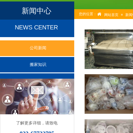
新闻中心
您的位置：
网站首页
≡
新闻
NEWS CENTER
公司新闻
搬家知识
注意事项
了解更多详细，请致电