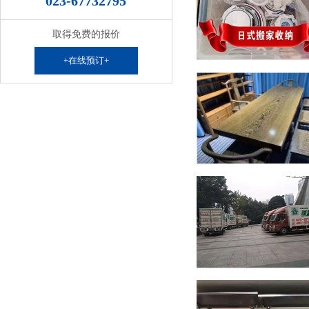
023-67732795
取得免费的报价
+在线预订+